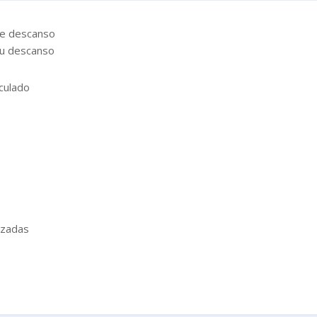
de descanso
tu descanso
iculado
izadas