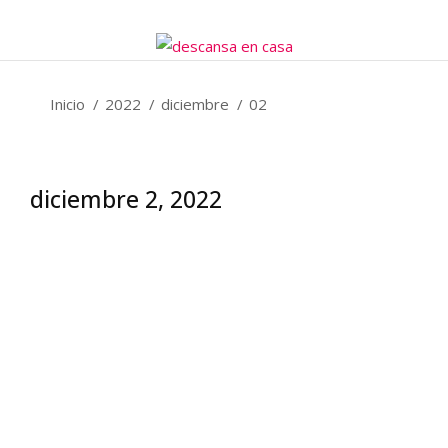
Estás aquí:
Inicio
2022
diciembre
02
diciembre 2, 2022
Organic farming: best modern
practices
Uncategorized
diciembre 2, 2022
Lorem anet ras et diam ac – nunc urna magna porttitor
eu laoreet aliquam.
The science behind CBD products